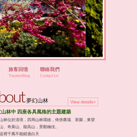
旅客回憶
聯絡我們
TravelerBlog
Contact Us
bout
夢幻山林
View details+
立山林中 四座各具風格的主題建築
山林位於清境，四周山林環繞，倚傍農場、茶園，東望
山、奇萊山、能高山，景觀極佳。
這裡千萬不能錯過白天