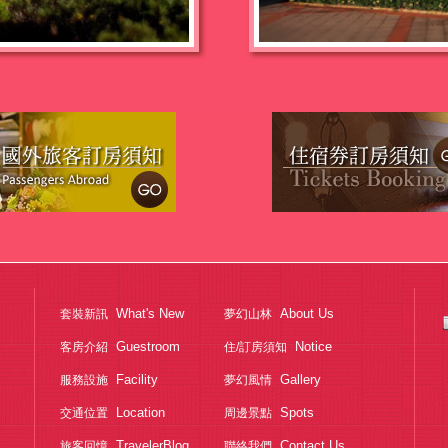
What's New
About Us
套裝新訊
夢幻山林
Guestroom
Notice
客房介紹
住/訂房須知
Facility
Gallery
服務設施
夢幻風情
Location
Spots
交通位置
周邊景點
TravelerBlog
Contact Us
旅客回憶
聯絡我們